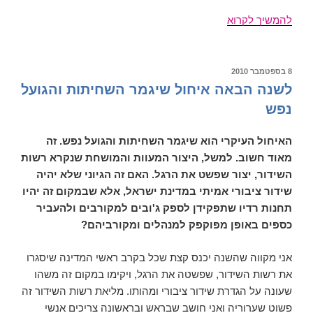
התרבות
להמשיך לקרוא
כמאבק,
תגובה
למאמרו
פורסם
8 בספטמבר 2010
ב
של
לשנה הבאה איחול שיגמר השחיתות והגועל
יונתן
נפש
קוטנר
האיחול העיקרי הוא שיגמר השחיתות והגועל נפש. זה
מאוד חשוב. למשל, היצור המעוות והמושחת שנקרא רשות
השידור, יצור שפשט את הרגל. האם זה הגיוני שלא יהיה
שידור ציבורי אמיתי במדינת ישראל, אלא שבמקום זה יהיו
תחנות רדיו שתפקידן לספק ג'ובים למקורבים ולהעביר
כספים באופן מפוקפק למנהלים ומקורביהם?
אני מקווה שהשנה יכנס קצת שכל בקרב ראשי המדינה שיסגרו
את רשות השידור, שפשטה את הרגל, ויקימו במקום זה משהו
שעונה על הגדרת שידור ציבורי ומהותו. מליאת רשות השידור זה
פשוט שערוריה ואני חושב שבראש ובראשונה צריכים אנשי