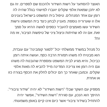
האוצר להסתער על רשות השידור ולהכנס שם לספרים. זה גם
לא יתכן שמאות אלפי שקלים יועברו למישהי בגלל שהיה לה
רומן עם אחד המנהלים. טיפול בית המשפט בישראל בענינים
אלו זו שערוריה נוספת. מעניין לבחון כיצד בית המשפט ורשות
השידור עשו מאמצים להעביר כספים לאשה ההיא על סמך
זאת. אם זה לא שחיתות וניצול ציני של טיפשות הציבור, אז מה
זה?
כל מנהל במשרד ממשלתי יכול "לסגור קומבינה" עם עובדת,
הוא מבטיח לה משהו תמורת הרבה כסף, ועושה איתה רומן
כביכול, והיא מגיע לבית המשפט ומספרת שהובטח לה משהו
וגם היה רומן ואז צריכה המדינה מייד להביא לה מאות אלפי
שקלים. וכמובן שאחר כך הם יכולים לחלק את הכסף בצורה כזו
או אחרת.
מספיק עם השקר שבלי "רשות השידור" לא יהיה "שידור ציבורי".
ההיפך הוא הנכון, עם סגירת "רשות השידור", אפשר יהיה
להתחיל בשידור ציבורי אשר כיום אינו קיים באופן משמעותי.