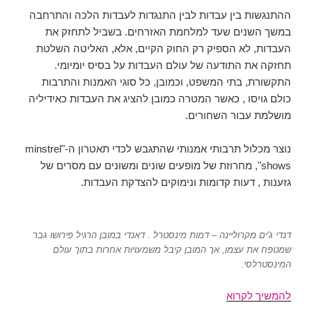
ההתנגשות בין עבדות לבין התנגדות לעבדות הלכה והתרחבה
במשך השנים שעד למלחמת האזרחים. בשביל לתחזק את
העבדות, לא הספיק רק החוק הקיים, אלא, האליטה השלטת
תחזקה את התודעה של עולם העבדות על בסיס יומיומי.
התקשורת, בתי המשפט, וכמובן, כל סוגי האמנות והתרבות
כולם גויסו , כאשר המטרה כמובן להציג את העבדות כאידיליה
מושלמת עבור השחורים.
נוצר מכלול תרבותי אמנותי שהתגבש לכדי תאטרון ה-"minstrel
shows", מחרוזת של מופעים שונים ומשונים עם מסרים של
גזענות , דעות קדומות ונימוקים להצדקת העבדות.
דנדי ג'ים מקרוליינה – דמות מינסטרל . דאנדי במובן הרגיל פירושו גבר
שמטפח את עצמו, אך המובן קיבל משמעויות אחרות בתוך עולם
המינסטרלסי.
מוזיקת
להמשיך לקרוא
הבלוז