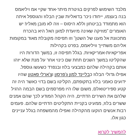
מלבד השימוש לפרקים בגיטרת מיתר-אחד שקיי אמ ויליאמס
בנה בעצמו, ייחודו ניכר בדואליות שבין הבלוז והגוספל איתה
הוא מתמודד בביטחון וללא היסוס – וזה לא מובן מאליו! יש
האומרים "מוזיקה שאינה מיועדת למען האל היא בהכרח
מתכוונת אל מענו של השטן" וזו תפיסה מקובלת מאוד במקומות
אליהם משתייך וויליאמס, בפרט בקהילות
אפריקאיות-אמריקאיות. בגלל תפיסה זו, במשך הדורות היו
שהקליטו במשך השנים תחת שם כינוי אחר על מנת שלא יזהו
אותם בקהילה שלהם כמבצעי בלוז ובנפרד כשעשו גוספל.
אפילו גדולי הבלוז כ
בליינד למון ג'פרסון
ו
צ'ארלי פאטון
שהיו
ידועים כאמני בלוז בתקופתם, הקליטו בשם בדוי כאשר היה זה
קטע ספיריטואלס, משום שלו היו מפרסמים בשם הבמה הרגיל
שלהם את השירים הדתיים, היה הקהל המודע לכך שהם אמנים
ששרים בלוז, ממעיט בקניית התקליטים הדתיים שלהם. פעמים
רבות אנשים הוקעו מהקהילה ואפילו מהמשפחה בגלל עניינים
כגון אלו.
קיי
להמשיך לקרוא