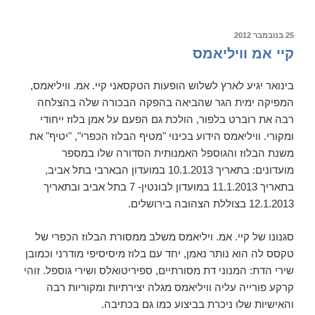
–
פרק
פורסם
25 בנובמבר 2012
ב
1
קיי אמ וויליאמס
–
התקופה
בינואר יגיע לארץ לשלוש הופעות הטקסאני קיי. אמ. וויליאמס,
שבה
המפיקה ימית הגר שהביאה בהפקה הבכורה שלה בהצלחה
צמח
רבה את רוברט בלפור, הולכת גם הפעם על אמן בלוז ייחודי
הבלוז,
ומקורי. וויליאמס הידוע בכינוי "מטיף הבלוז הכפרי", "יטיף" את
המאה
משנת הבלוז והגוספל האמנותית הסדורה שלו במספר
ה-19
מועדונים: בתאריך 10.1.2013 במועדון הבארבי בתל אביב,
בתאריך 11.1.2013 במועדון לבונטין- 7 בתל אביב ובתאריך
12.1.2013 בצוללת הצהובה בירושלים.
סגנונו של קיי. אמ. ויליאמס משלב ממסורת הבלוז הכפרי של
טקסס לה הוא נותר נאמן, יחד עם בלוז מיסיסיפי מודרני וכמובן
שירי הדת: המנוני דת מסורתיים, ספיריטואלס ושירי גוספל. זוהי
קרקע פורייה עליה וויליאמס מגלה יצירתיות ומקוריות רבה
והאישיות שלו ניכרת בביצוע כמו גם בכתיבה.