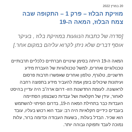
פרק
פורסם
20 במרץ 2022
ב
2
מוזיקת הבלוז – פרק 1 – התקופה שבה
–
צמח הבלוז, המאה ה-19
לשיר
זה
[סדרה של כתבות הנוגעות במוזיקת בלוז , בעיקר
לא
אוסף דברים שלא ניתן לקרוא עליהם במקום אחר.]
מספיק
בשביל
המאה ה-19 הייתה בסימן שינויים חברתיים כלכליים תרבותיים
להיות
טכנולוגיים ואחרים, למשל טכנולוגיות של העברת מידע
חופשי,
חדשניים, טלגרף, טלפון ואחרים שאפשרו תרבות פרסום
אבל
ועיתונות שיכולים בזמן אמת להעביר מידע בתפוצה רחבה
כמעט
לראשונה. לעומת החדשנות הזו- דרום ארה"ב היה עדיין בהיסט
בכל
לאחור, עידן של חקלאות ושל עבדות כשבצפון הסתיימה
מצב
העבדות כבר בתחילת המאה ה-19, בדרום הפיתוי להשתמש
האדם
בעבדים כידיים חקלאיות היה רב: עבד הוא רכוש בעליו, עובד
מספיק
הוא שכיר. הבדל בעלות , בשעות העבודה וכדומה ברור, עלות
חופשי
נמוכה לעבד ותפוקה גבוהה יותר.
לשיר