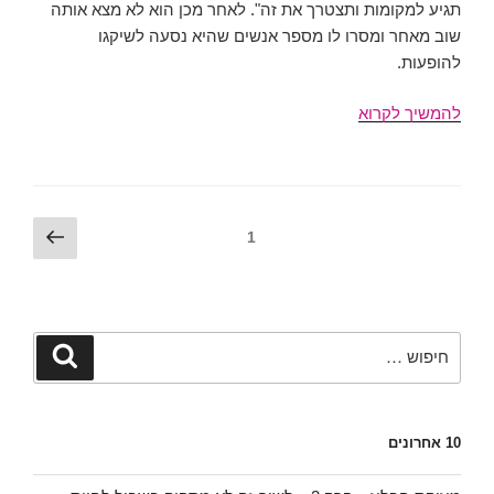
תגיע למקומות ותצטרך את זה". לאחר מכן הוא לא מצא אותה
שוב מאחר ומסרו לו מספר אנשים שהיא נסעה לשיקגו
להופעות.
רוברט
להמשיך לקרוא
בלפור,
23
באוגוסט,
מועדון
ניווט
עמוד
עמוד
1
הבארבי
הבא
חפש:
חיפוש
10 אחרונים