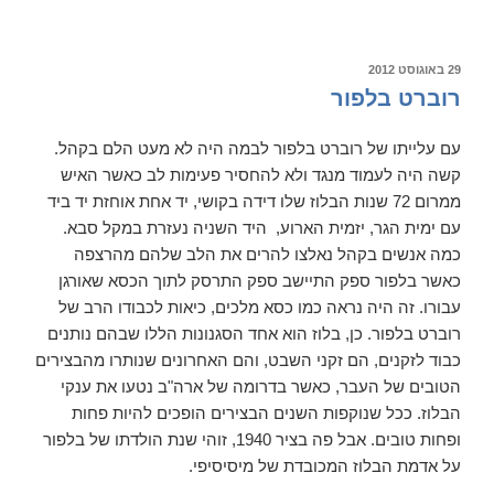
אמ
וויליאמס
פורסם
29 באוגוסט 2012
ב
רוברט בלפור
עם עלייתו של רוברט בלפור לבמה היה לא מעט הלם בקהל.
קשה היה לעמוד מנגד ולא להחסיר פעימות לב כאשר האיש
ממרום 72 שנות הבלוז שלו דידה בקושי, יד אחת אוחזת יד ביד
עם ימית הגר, יזמית הארוע, היד השניה נעזרת במקל סבא.
כמה אנשים בקהל נאלצו להרים את הלב שלהם מהרצפה
כאשר בלפור ספק התיישב ספק התרסק לתוך הכסא שאורגן
עבורו. זה היה נראה כמו כסא מלכים, כיאות לכבודו הרב של
רוברט בלפור. כן, בלוז הוא אחד הסגנונות הללו שבהם נותנים
כבוד לזקנים, הם זקני השבט, והם האחרונים שנותרו מהבצירים
הטובים של העבר, כאשר בדרומה של ארה"ב נטעו את ענקי
הבלוז. ככל שנוקפות השנים הבצירים הופכים להיות פחות
ופחות טובים. אבל פה בציר 1940, זוהי שנת הולדתו של בלפור
על אדמת הבלוז המכובדת של מיסיסיפי.