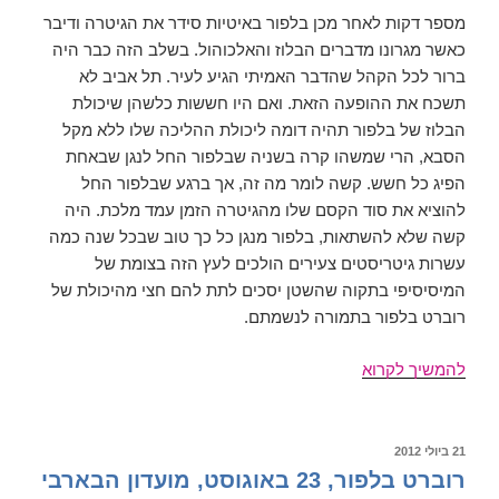
מספר דקות לאחר מכן בלפור באיטיות סידר את הגיטרה ודיבר
כאשר מגרונו מדברים הבלוז והאלכוהול. בשלב הזה כבר היה
ברור לכל הקהל שהדבר האמיתי הגיע לעיר. תל אביב לא
תשכח את ההופעה הזאת. ואם היו חששות כלשהן שיכולת
הבלוז של בלפור תהיה דומה ליכולת ההליכה שלו ללא מקל
הסבא, הרי שמשהו קרה בשניה שבלפור החל לנגן שבאחת
הפיג כל חשש. קשה לומר מה זה, אך ברגע שבלפור החל
להוציא את סוד הקסם שלו מהגיטרה הזמן עמד מלכת. היה
קשה שלא להשתאות, בלפור מנגן כל כך טוב שבכל שנה כמה
עשרות גיטריסטים צעירים הולכים לעץ הזה בצומת של
המיסיסיפי בתקוה שהשטן יסכים לתת להם חצי מהיכולת של
רוברט בלפור בתמורה לנשמתם.
רוברט
להמשיך לקרוא
בלפור
פורסם
21 ביולי 2012
ב
רוברט בלפור, 23 באוגוסט, מועדון הבארבי