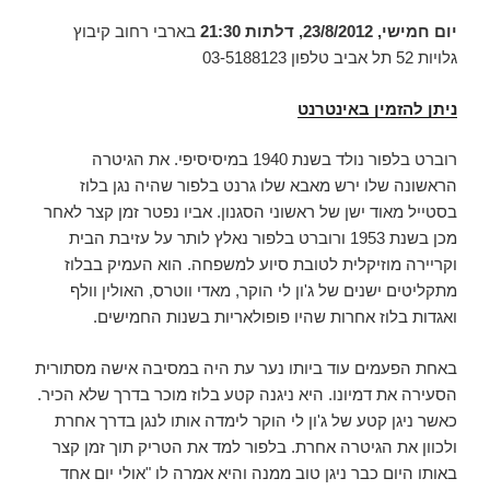
יום חמישי, 23/8/2012, דלתות 21:30
בארבי רחוב קיבוץ
גלויות 52 תל אביב טלפון 03-5188123
ניתן להזמין באינטרנט
רוברט בלפור נולד בשנת 1940 במיסיסיפי. את הגיטרה
הראשונה שלו ירש מאבא שלו גרנט בלפור שהיה נגן בלוז
בסטייל מאוד ישן של ראשוני הסגנון. אביו נפטר זמן קצר לאחר
מכן בשנת 1953 ורוברט בלפור נאלץ לותר על עזיבת הבית
וקריירה מוזיקלית לטובת סיוע למשפחה. הוא העמיק בבלוז
מתקליטים ישנים של ג'ון לי הוקר, מאדי ווטרס, האולין וולף
ואגדות בלוז אחרות שהיו פופולאריות בשנות החמישים.
באחת הפעמים עוד ביותו נער עת היה במסיבה אישה מסתורית
הסעירה את דמיונו. היא ניגנה קטע בלוז מוכר בדרך שלא הכיר.
כאשר ניגן קטע של ג'ון לי הוקר לימדה אותו לנגן בדרך אחרת
ולכוון את הגיטרה אחרת. בלפור למד את הטריק תוך זמן קצר
באותו היום כבר ניגן טוב ממנה והיא אמרה לו "אולי יום אחד