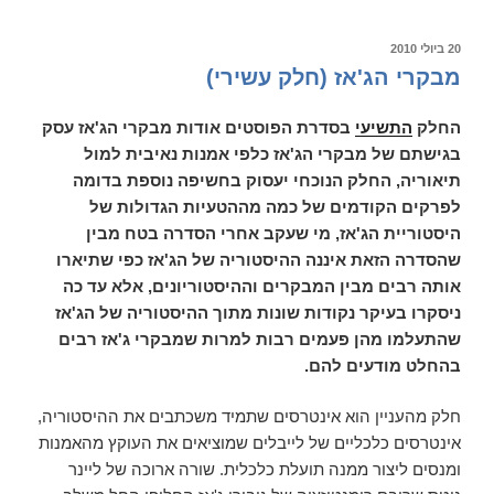
(פרק
אחד
פורסם
20 ביולי 2010
ב
עשר)
מבקרי הג'אז (חלק עשירי)
החלק
התשיעי
בסדרת הפוסטים אודות מבקרי הג'אז עסק
בגישתם של מבקרי הג'אז כלפי אמנות נאיבית למול
תיאוריה, החלק הנוכחי יעסוק בחשיפה נוספת בדומה
לפרקים הקודמים של כמה מההטעיות הגדולות של
היסטוריית הג'אז, מי שעקב אחרי הסדרה בטח מבין
שהסדרה הזאת איננה ההיסטוריה של הג'אז כפי שתיארו
אותה רבים מבין המבקרים וההיסטוריונים, אלא עד כה
ניסקרו בעיקר נקודות שונות מתוך ההיסטוריה של הג'אז
שהתעלמו מהן פעמים רבות למרות שמבקרי ג'אז רבים
בהחלט מודעים להם.
חלק מהעניין הוא אינטרסים שתמיד משכתבים את ההיסטוריה,
אינטרסים כלכליים של לייבלים שמוציאים את העוקץ מהאמנות
ומנסים ליצור ממנה תועלת כלכלית. שורה ארוכה של ליינר