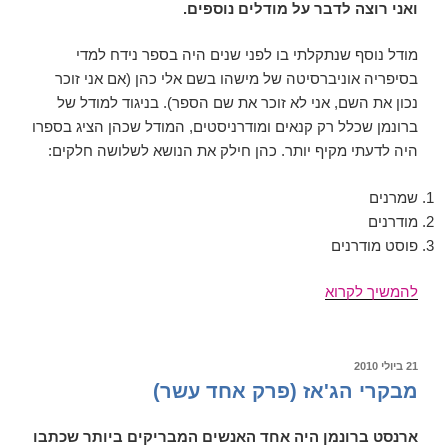
ואני רוצה לדבר על מודלים נוספים.
מודל נוסף שנתקלתי בו לפני שנים היה בספר נידח למדי
בסיפריה אוניברסיטה של מישהו בשם אלי כהן (אם אני זוכר
נכון את השם, אני לא זוכר את שם הספר). בניגוד למודל של
ברונמן שכלל רק קנאים ומודרניסטים, המודל שכהן הציג בספרו
היה לדעתי מקיף יותר. כהן חילק את הנושא לשלושה חלקים:
שמרנים
מודרנים
פוסט מודרנים
מבקרי
להמשיך לקרוא
הג'אז
(פרק
12)
פורסם
21 ביולי 2010
ב
מבקרי הג'אז (פרק אחד עשר)
ארנסט ברונמן היה אחד האנשים המבריקים ביותר שכתבו