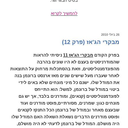
בסיס הבוגי ווגי.
מבקרי
להמשיך לקרוא
הג'אז
(פרק
13)
פורסם
26 ביולי 2010
ב
מבקרי הג'אז (פרק 12)
בפרק הקודם
מבקרי הג'אז 11
ניסיתי להראות
שהמודרניסטים בעצם לא היו שונים בהרבה
מהפונדמנטליסטים, וזאת בהסתכלות מרחוק על התוצאות
לאחר שעברו מעל שישים שנים מאז ארנסט ברונמן בנה
את המודל שלו. ישנם כל מיני מונחים שלא באים לידי
ביטוי במודל של ברונמן, למשל: הוא התייחס
לפונדמנטליסטים (קנאים), ומודרנים בלבד, אך יש גם
מונחים כגון: שמרנים, מסורתיים,פוסט מודרנים ועוד
שבעצם מאחר ובמודל של ברונמן הכל התנקז לקנאים
ופוסט מודרנים הדברים נשאלת השאלה האם המודל שלו
היה מושלם. המודל של ברונמן לדעתי לא היה מושלם,