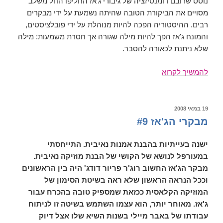
נוטס שרובם רומנטיזציה של גיבורי ג'אז החליפו החל משלב
מסויים את הביקורת הטובה שהיתה נשמעת על ידי מבקרים
רבים. ההיסטוריה הפכה להיות מנוהלת על ידי פובלציסטים,
והמונח ג'אז הפך להיות מילה שגורה אך חסרת משמעות: מילה
שלא ניתנת לכאורה להסבר.
מבקרי
להמשיך לקרוא
הג'אז
(חלק
עשירי)
פורסם
19 במאי 2008
ב
מבקרי הג'אז #9
ישנה בעייתיות בהבנת אמנות נאיבית. התייחסתי
במעורפל לנושא של הקושי של הבנת מוזיקה נאיבית.
מבקר הג'אז החשוב רוג'ר פריור דודג' היה בין הראשונים
וככל הנראה הראשון שלא ראה בשיטת הסימון של
המוזיקה הקלאסית ככזאת שמספיק טובה בהכרח עבור
ג'אז. מאוחר יותר, הוא עצמו השתמש בשיטה זו לניתוח
עבודתו של באבר מיילי בשנות השיא שלו אצל דיוק