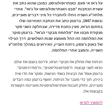
על ג'אז אי פעם. כאנתרופולוגיסט, כמובן שהוא כתב את
עשרת הכתבות "מבט האנתרופולוגיסט על ג'אז". אחרי
מלחה"ע השניה החלו להתברר כל מיני דברים מעניינים,
ובשנת 1947, ברונמן כתב את הכתבה האחרונה שלו
בתחום הג'אז, מעין כתבת פרידה, שבחלקה השני סקר
מנקודת מבטו את "מלחמת מבקרי הג'אז". ברונמן סוקר
את המלחמה הזו החל מאמצע שנות השלושים, דרך הגילוי
של באנק ג'ונסון, ניתוח העניין, האירועים במהלך מלחה"ע
השנייה, והמצב אחרי המלחמה.
הניתוח שלו מחלק את מבקרי הג'אז, ודרכם בעצם את עולם
הג'אז לשני קבוצות. ה"פונדמנטליסטים", וה"מודרניסטים".
ברונמן אומד את הבעיות בשתי הגישות, וסוקר את הדו שיח
ביניהן. תוך כדי מעבר על הניתוח, חושף ברונמן כמה רובדים
מעניינים, וחולק תובנות אנתרופולוגיסטיות מעניינות הקשורות
בקבוצות אלו.
מבקרי
להמשיך לקרוא
הג'אז