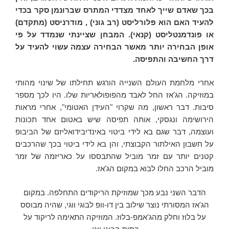
בכך שאדם שייך לאחד מצדדי המתרס שברונמן סקר בכדי
להעיד האם הוא פלורליסט (רב גוני) , מודרניסט (מתקדם)
או פונדמנטליסט (קנאי). המבחן שציינתי שנמדד על פי
אופן הבחירה יותר מאשר הבחירה עצמה עשוי להעיד על
דרך החשיבה והתפיסה.
אחרי מלחמת העולם השנייה הורגש תחילתו של שינוי מהותי
במוזיקה. הג'אז החל לאבד מהפופולאריות שלו. היו לכך מספר
סיבות. דבר ראשון, מה שקרוי "העידן האטומי", אחרי מראות
הירושימה ונגסקי, אותה תפיסה שיש באטום אחד תכונות
ועוצמה, דבר שגם בא לידי ביטוי באינדיבידואליזם של הביבופ
על חשבון האילתור הקבוצתי, והן בא לידי ביטוי בכך שהרכבים
קטנים יותר עם זמר מוביל שהתבססו על כאריזמה של זמר
מוביל הרכב החלו לבוא במקום הג'אז.
הדבר השני נבע מכך שמוזיקת הריקודים התחלפה. במקום
הג'אז המסורתי נוצר שילוב בין דו-וופ לבוגי ווגי, שהיה מבוסס
על בלוז וחלק מהג'אמפ-בלוז. המוזיקה התאימה לריקוד על