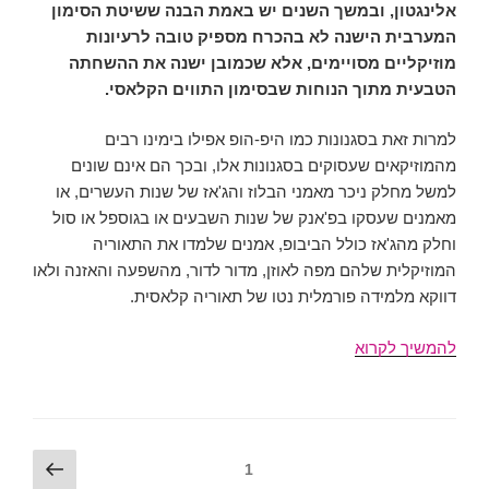
אלינגטון, ובמשך השנים יש באמת הבנה ששיטת הסימון
המערבית הישנה לא בהכרח מספיק טובה לרעיונות
מוזיקליים מסויימים, אלא שכמובן ישנה את ההשחתה
הטבעית מתוך הנוחות שבסימון התווים הקלאסי.
למרות זאת בסגנונות כמו היפ-הופ אפילו בימינו רבים
מהמוזיקאים שעסוקים בסגנונות אלו, ובכך הם אינם שונים
למשל מחלק ניכר מאמני הבלוז והג'אז של שנות העשרים, או
מאמנים שעסקו בפ'אנק של שנות השבעים או בגוספל או סול
וחלק מהג'אז כולל הביבופ, אמנים שלמדו את התאוריה
המוזיקלית שלהם מפה לאוזן, מדור לדור, מהשפעה והאזנה ולאו
דווקא מלמידה פורמלית נטו של תאוריה קלאסית.
מבקרי
להמשיך לקרוא
הג'אז
#9
ניווט
עמוד
עמוד
1