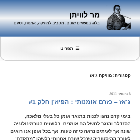
ילוג
תוכן
מר לוויתן
בלוג בנושאים שונים, מסביב למוזיקה, אמנות, וטעם
תפריט
קטגוריה:
מוזיקת ג'אז
פורסם
3 בינואר 2011
ב
ג'אז – כזרם אומנותי : הפיוז'ן חלק #1
בימי קדם נהגו לכנות בתואר אומן כל בעלי מלאכה,
הסנדלר והנגר למשל הם אומנים. בלועזית הטרמינולוגיה
שונה אך לעיתים נראה כי זה טעות, אך בכל אופן אנו רואים
לאורך ההיסטוריה שככל שזרם אמנותי כלשהו "מתקדם"