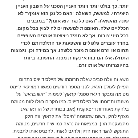
יותר, כך בולט יותר ויותר העניין הטכני על חשבון העניין
היצירתי. למעשה, השאלה "האם כל נגן הוא אומן?" לא
שונה מהשאלה "האם כל נגר הוא אומן?" במובנים
הכלליים שלה. האומנות למעשה יכולה לצוץ בכל מקום,
בכל מיני צורות, אך לא תמיד ניצוצות אומנים מעופפים
בחדר עוברים גלגולים והשפעות עד התלכדותם לכדי
תחום או זרם אומנות מוכר כלשהו. אך במידה וכן, ניצוצות
התחלה אלו הם בוודאי נקודת מפנה החשובה ביותר
בהיווצרותו של אותו זרם.
נושא זה עלה סביב שאלת תרומתו של מיילס דייויס בתחום
הפיוז'ן לעולם הג'אז. לפני מספר חודשים נפגשו המוזיקאי ג'יימס
מטומה ומבקר הג'אז סטנלי קראוץ' לעימות "ראש בראש" על
משנתו ותרומתו של מיילס דייויס. כמו מקרים כאלו לווה מטומה
בלהקת מעודדות די צעקנית (אגב בכותרת של הוידאו שאני
מצרף להלן, רשום שמטומה "חיסל" את קראוץ' וזה חלק
מהצעקנות הזו). במציאות זה נראה כמו שיח חרשים, מטומה
התעקש להגדיר את הדיון ולהגביל אותו, להכניס אותו לתבנית.