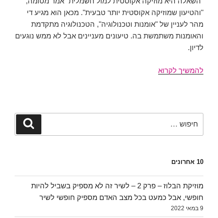
"השאלה היא מוזיקה אקוסטית למול חשמלית" אמר מטומה,
"והטיעון שמוזיקה אקוסטית יותר טבעית". מכאן הוא מגיע די
מהר לעניין של "אומנות וטכנולוגיה", הטכנולוגיה מתקדמת
והאומנות משתמשת בה. טיעונים מעניינים אבל לא ממש נוגעים
לדיון.
ג'אז
להמשיך לקרוא
–
כזרם
אומנותי
:
חפש:
חיפוש
הפיוז'ן
חלק
#1
10 אחרונים
מוזיקת הבלוז – פרק 2 – לשיר זה לא מספיק בשביל להיות
חופשי, אבל כמעט בכל מצב האדם מספיק חופשי לשיר
9 במאי 2022