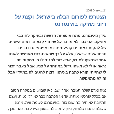
שיר)
פורסם
24 באפריל 2009
ב
הצטרפו לפורום הבלוז בישראל, וקצת על
דיוני מוזיקה באינטרנט
עידן האינטרנט פתח אופציות חדשות ובעיקר לחובבי
מוזיקה. אני כבר לא מדבר על שיתוף קבצים, דפים אישיים
של להקות באתרים קהילתיים כמו מייספייס ודברים
טריוויאלים שכאלו, אלא על כך שהאינטרנט מאפשר לאותו
אחד שנחשף למידע, אפשרות להגיב לו בו במקום. זה
נראה אולי לא משהו גדול במיוחד על פניו, אבל בעבר, זכור
לי שהייתי קורא כתבה בעיתון, רוצה להגיב לה במיידי אבל
זה לא מתאפשר.
נניח ואדם שולח תגובה, אחרי שבוע או שבועיים במקרה הטוב
אם בכלל יפרסמו אותה, עד אז הכתבה כבר לא רלוונטית, ועצם
התגובה לא היה בה שום כוח. באינטרנט לעומת זאת, מרגע
שעולה כתבה כלשהי, ניתן להגיב לה באופן מיידי. כתוצאה מכך,