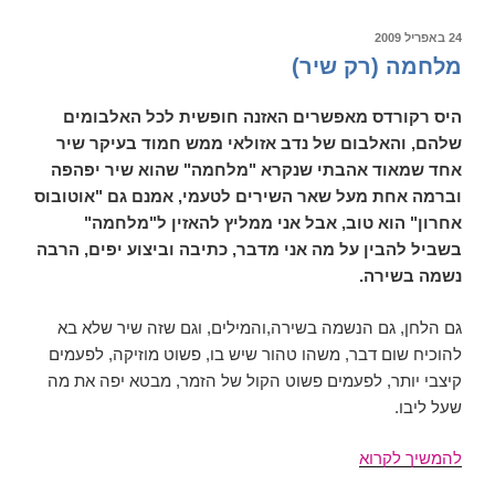
העשרים,
מוזיקה
פורסם
24 באפריל 2009
ב
בימינו
מלחמה (רק שיר)
לעומת
שנות
היס רקורדס
מאפשרים האזנה חופשית לכל האלבומים
השישים
שלהם, והאלבום של נדב אזולאי ממש חמוד בעיקר שיר
והשבעים,
אחד שמאוד אהבתי שנקרא "מלחמה" שהוא שיר יפהפה
בוב
וברמה אחת מעל שאר השירים לטעמי, אמנם גם "אוטובוס
דילן
אחרון" הוא טוב, אבל אני ממליץ להאזין ל"מלחמה"
ועוד
בשביל להבין על מה אני מדבר, כתיבה וביצוע יפים, הרבה
נשמה בשירה.
גם הלחן, גם הנשמה בשירה,והמילים, וגם שזה שיר שלא בא
להוכיח שום דבר, משהו טהור שיש בו, פשוט מוזיקה, לפעמים
קיצבי יותר, לפעמים פשוט הקול של הזמר, מבטא יפה את מה
שעל ליבו.
מלחמה
להמשיך לקרוא
(רק