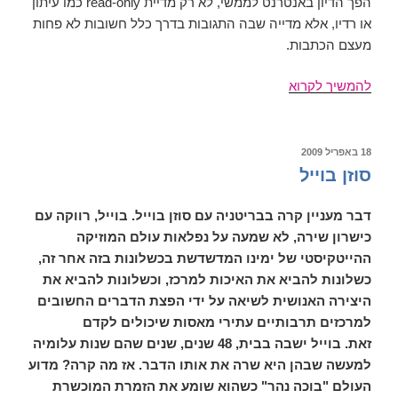
הפך הדיון באנטרנט לממשי, לא רק מדיית read-only כמו עיתון
או רדיו, אלא מדייה שבה התגובות בדרך כלל חשובות לא פחות
מעצם הכתבות.
הצטרפו
להמשיך לקרוא
לפורום
הבלוז
בישראל,
פורסם
18 באפריל 2009
ב
וקצת
סוזן בוייל
על
דיוני
דבר מעניין קרה בבריטניה עם סוזן בוייל. בוייל, רווקה עם
מוזיקה
כישרון שירה, לא שמעה על נפלאות עולם המוזיקה
באינטרנט
ההייטקיסטי של ימינו המדשדשת בכשלונות בזה אחר זה,
כשלונות להביא את האיכות למרכז, וכשלונות להביא את
היצירה האנושית לשיאה על ידי הפצת הדברים החשובים
למרכזים תרבותיים עתירי מאסות שיכולים לקדם
זאת. בוייל ישבה בבית, 48 שנים, שנים שהם שנות עלומיה
למעשה שבהן היא שרה את אותו הדבר. אז מה קרה? מדוע
העולם "בוכה נהר" כשהוא שומע את הזמרת המוכשרת