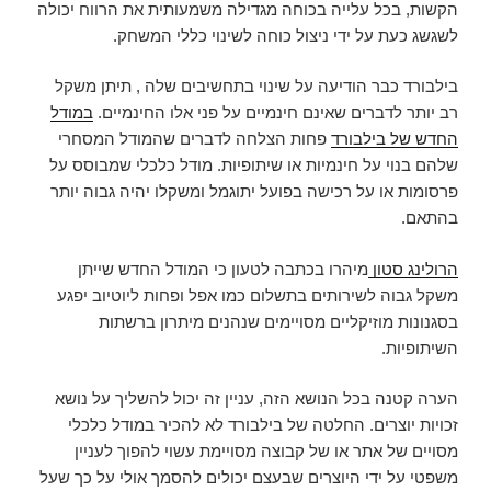
הקשות, בכל עלייה בכוחה מגדילה משמעותית את הרווח יכולה
לשגשג כעת על ידי ניצול כוחה לשינוי כללי המשחק.
בילבורד כבר הודיעה על שינוי בתחשיבים שלה , תיתן משקל
רב יותר לדברים שאינם חינמיים על פני אלו החינמיים.
במודל
החדש של בילבורד
פחות הצלחה לדברים שהמודל המסחרי
שלהם בנוי על חינמיות או שיתופיות. מודל כלכלי שמבוסס על
פרסומות או על רכישה בפועל יתוגמל ומשקלו יהיה גבוה יותר
בהתאם.
הרולינג סטון
מיהרו בכתבה לטעון כי המודל החדש שייתן
משקל גבוה לשירותים בתשלום כמו אפל ופחות ליוטיוב יפגע
בסגנונות מוזיקליים מסויימים שנהנים מיתרון ברשתות
השיתופיות.
הערה קטנה בכל הנושא הזה, עניין זה יכול להשליך על נושא
זכויות יוצרים. החלטה של בילבורד לא להכיר במודל כלכלי
מסויים של אתר או של קבוצה מסויימת עשוי להפוך לעניין
משפטי על ידי היוצרים שבעצם יכולים להסמך אולי על כך שעל