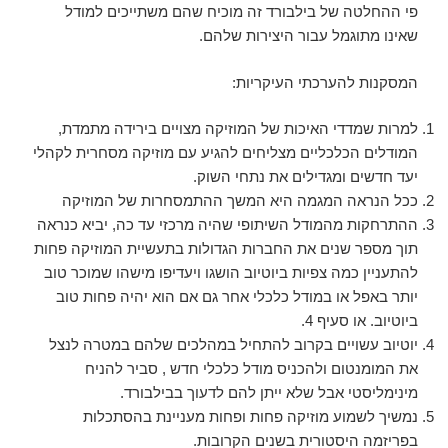
פי ההחלטה של בילבורד זה מוכיח שהם משתייכים למודל
שאינו מתוגמל עבור היצירות שלהם.
המסקנות להערכתי העיקריות:
למרות שמדדי האיכות של המוזיקה מצויים בירידה מתמדת,
המודלים הכלכליים מצליחים להגיע עם מוזיקה מסחרית לקהלי
יעד חדשים ומגדילים את נתחי השוק.
ככל הנראה המגמה היא המשך ההתמסחרות של המוזיקה
ההתרחקות מהמודל השיתופי שהיה מרכזי עד כה, יביא כנראה
תוך מספר שנים את החברות הגדולות בתעשיית המוזיקה פחות
להתעניין כמה צפיות ביוטיוב הושגו ויעדיפו מישהו שמוכר טוב
יותר באפל או במודל כלכלי אחר גם אם הוא יהיה פחות טוב
ביוטיוב. או סעיף 4.
יוטיוב עשויים בקרוב להתחיל במהלכים שלהם במטרה לנצל
את המומנטום ולהכניס מודל כלכלי חדש , סביר להניח
מינימליסטי אבל שלא ייתן להם לדעוך בבילבורד.
נמשיך לשמוע מוזיקה פחות ופחות מעניינת בהסתכלות
בפריזמה היסטורית בשנים הקרובות.