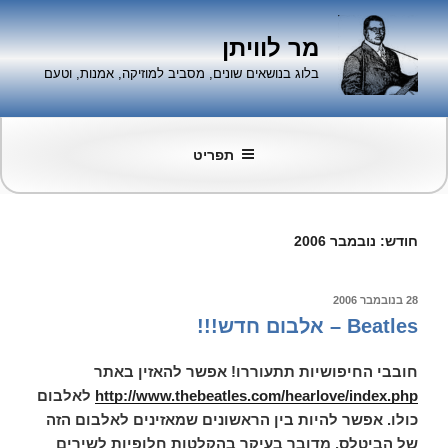
ילוג
תוכן
מר לוויתן
בלוג בנושאים שונים, מסביב למוזיקה, אמנות, וטעם
תפריט
חודש:
נובמבר 2006
פורסם
28 בנובמבר 2006
ב
Beatles – אלבום חדש!!!
חובבי החיפושיות תתעוררו! אפשר להאזין באתר
http://www.thebeatles.com/hearlove/index.php
לאלבום
כולו. אפשר להיות בין הראשונים שמאזינים לאלבום הזה
של הביטלס. מדובר בעיקר בהקלטות חלופיות לשירים