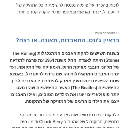
לזכות בהכרה על פועלה נכנסה לרשימת היכל התהילה של
הרוקנרול, זכתה בגראמי ובמספר פרסי הוקרה קטנים יותר.
פורסם
15 בנובמבר 2006
ב
בראיין ג'ונס, התאבדות, תאונה, או רצח?
בשנות השישים להקת האבנים המתגלגלות (The Rolling
Stones) היתה לאגדה. החל משנת 1964 עת פרצה לתודעה
של מליוני חובבי מוזיקת הרוק, ה-מוזיקה של התקופה, ועד
ימינו האבנים המתגלגלות זהו שם נרדף לרוקנרול. באמצע
שנות השישים ניטש מעין מאבק להיטים בין האבנים לבין
החיפושיות (The Beatles) כאשר החיפושיות שהיו מעט
יותר פופולאריים ייצגו את הילדים הטובים, ואילו האבנים
ייצגו את הילדים הרעים של המוזיקה של התקופה.
הלהקות ייצגו רפרטואר שונה אך עם מוטיב מרכזי משותף
בתחילה, הרוקנרול של אמנים כ Chuck Berry ודומיו היה