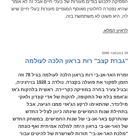
הפסיקה ללבוש בגדים מעורות של בעלי חיים אבל זה לא אומר
שהיא נפטרה לחלוטין מאוסף המגפיים מעורות בעלי חיים שיש
לה, היא פשוט לא משתמשת בזה.
לראיון המלא.
פורסם
19 בנובמבר 2006
ב
"גברת קצב" רות בראון הלכה לעולמה
זמרת האר-אנ-בי רות בראון הלכה לעולמה בגיל 78 וזה
הזמן לסקור את פועלה בקצרה. נולדה ב 1928 בוירגיניה,
ובגיל צעיר בחרה במוזיקה כקריירה. ראשית בלהקות ג'אז
וג'אמפ בלוז של התקופה, להקות של אדי קונדון ולאקי
מילינדר, שהתאימו לרקע הג'אזי ממנו הגיעה, אבל
בתחילת שנות החמישים שינתה כיוון לצליל החדש
שהתרקם באר-אנ-בי של שנות החמישים. במשחק החדש
של האר-אנ-בי בראון היתה למלכה אמיתית ואף כונתה
"מלכת האר-אנ-בי" תודות לשרשרת של להיטים עבור