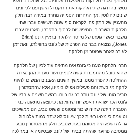
משותף לשתי הלהקות כהשפעה ראשונית. ככל שהשנים חלפו
נטשו בהדרגה שתי הלהקות את הרוקנרול הישן ופנו לכיוונים
שונים לחלוטין, אך התחרות הסמויה נותרה במידה רבה חלק
מהעניין של התקופה. לקראת סוף שנות השישים עברו שתי
הלהקות משברים, החיפושיות לבסוף התפרקו, האבנים עברו
משבר כאשר גופתו של מייסד הלהקה בראיין ג'ונס (Brian
Jones), נמצאה בבריכה הפרטית של ג'ונס בחווילתו, וזאת זמן
לא רב לאחר שפוטר מן הלהקה.
חברי הלהקה טענו כי ג'ונס אינו מתאים עוד לכיוון של הלהקה,
שהוא סובל מהתמכרות קשה לסמים ועוד טענות מהן נגזרה
ההחלטה להפרד ממנו. במשך השנים האבנים המשיכו להיות
להקה מגובשת והם פעילים אפילו בימינו, אלא שהמסתורין
סביב מותו של ג'ונס נותר רב גם כיום. במשך השנים אוהדיו של
ג'ונס הכחישו את האפשרות שהוא מת כתוצאה מתאונה כנגד
הסברה היתה שהיה שיכור ומסומם ופשוט טבע, הם ממשיכים
וטוענים כי מצאו ראיות לכך שג'ונס לא שתה כמות אלכוהול
גדולה ושלא היה מסומם בעת שטבע. חלק מהמסתורין נובע
ממסיבה פרועה שהיתה בביתו של ג'ונס שבסיומה או במהלכה