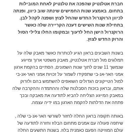
חברת אטלנטיק שהפכה את טלנטיק לאחת המובילות
בתחום. באמצע שנות החמישים שינתה שוב כיוון, ופנתה
לכיוון הרוקנרול החדש שהחל לצוץ ושפנה לקהל לבן.
בתחילת שנות השישים דעכה הקריירה שלה כאשר
הרוקנרול הישן החל לדעוך ובמקומו החלו צלילי הסול
והרוק החדש לצוץ.
בשנות השבעים בראון הגיע לכותרות כאשר מאבק שלה על
תמלוגים מול חברת אטלנטיק, מאבק משפטי ארוך ומייגע
שנמשך 11 שנים לתוך שנות השמונים, הסתיים בהקמת ארגון
אמני האר-אנ-בי שתפקידו לשמור על זכויות אמני האר-אנ-בי
למול הטייקונים הגדולים השואפים להשתמש בהם ולזרוק
אותם, ובראון בזכות הסבלנות שלה וההתמדה וההקרבה שלה
במאבק המייגע הצליחה להביא לתודעה את מאבקה ובכך
פתחה את הדלתות להקמת הארגון במו ידיה עצמה.
באותה תקופה בראון החלה לחזור לשורשי האר-אנ-בי שלה ,
שיתפה פעולה עם אמנים מתחום הבלוז וחזרה לתודעה של
עולם המוזיקה הפעם כאמנית בלוז. בשנות התשעים החלה