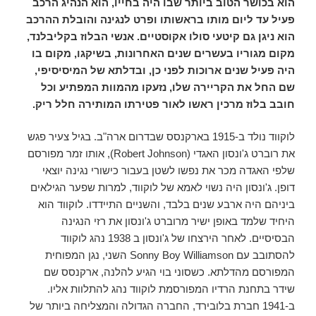
הוא בכושר הטוב ביותר שבו היה בחייו, הוא הנהיג הרכב
פעיל עד ליום מותו בראשותו ופרט לנגינה והובלת ההרכב
הוא ניגן גם קיטעי סולו אקוסטיים. אנשי הבלוז בקליבלנד,
מקום מגוריו בעשרים שנים האחרונות, בשיקגו, מקום בו
היה פעיל שנים ארוכות לפני כן, ובדלתא של המיסיסיפי,
שם החל את הקריירה שלו, נזעקו מהמוות המפתיע וכל
חובב בלוז מרכין ראשו לאור פטירתו המותירה חלל ריק.
לוקווד נולד ב-1915 בארקנסס שבדרום ארה"ב. בגיל צעיר פגש
את רוברט ג'ונסון האגדי (Robert Johnson), אותו זמר מפורסם
שלפי האגדה מכר את נפשו לשטן בעבור כישורי נגינה יוצאי
דופן. ג'ונסון היה נשוי לאמא של לוקווד, למרות שפער הגילאים
ביניהם היה ארבע שנים בלבד, והשניים התיידדו. לוקווד הוא
היחיד שלמד באופן ישיר מרוברט ג'ונסון את רזי הנגינה
הבסיסיים. לאחר הירצחו של ג'ונסון ב 1938 נהג לוקווד
להסתובב עם Sonny Boy Williamson השני, נגן המפוחית
המפורסם מהדלתא. כשסוני בוי הגיע להלנה, ארקנסס שם
שידר בתחנת הרדיו המפורסמת לוקווד נהג להתלוות אליו.
ב-1941 חברת בלובירד, החברה הגדולה והמצליחה ביותר של