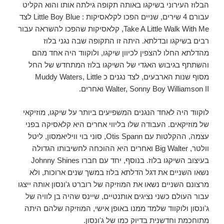
הבלוז העירוני בשיקגו באותה תקופה גילתה אותו והוא הקליט
עבורם 4 שירים, שניים הפכו לקלאסיקות : Little Boy Blue לצד
Take A Little Walk With Me, קלאסיקות שהפכו להשראה עבור
רבים בשיקגו ובדלתא. היתה זו התקופה שבה נגני בלוז
מהדלתא החלו להצפין לכיוון שיקגו, ולוקווד היה אחד מהם
והשתתף בגיבוש האגדי של השיקגו בלוז המתחדש של החל
מסוף שנות הארבעים, לצד נגנים כ Muddy Waters, Little
Walter, Sonny Boy Williamson II ואחרים.
לוקווד היה לאחד הנגנים המשפיעים ביותר על שיקגו, מוזיקאי
של מוזיקאים. העבודה שלו בליווי אחרים היא קלאסיקה בפני
עצמה, ההקלטות עם Otis Spann, סוני בוי וויליאמסון, ליטל
וולטר, Big Walter ואחרים היא ההוכחה לחשיבותו הגדולה
בעיצוב השיקגו בלוז. בנוסף, יחד עם חברו Johnny Shines
נשאו השניים את דגל הדלתא בלוז במשך שנים ארוכות, ולא
מרצונם השניים נשאו את המוזיקה של רוברט ג'ונסון אותה ייצגו
עבור העולם כשני נציגים אותנטיים, שיינס שהיה בן לוויה של
ג'ונסון ולוקווד שלמד ממנו באופן אישי, המוזיקה שלהם היתה
מתוחכמת וחדשנית בדיוק כמו של ג'ונסון.