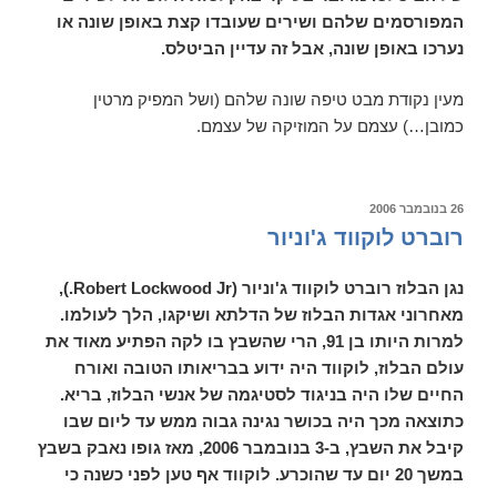
המפורסמים שלהם ושירים שעובדו קצת באופן שונה או
נערכו באופן שונה, אבל זה עדיין הביטלס.
מעין נקודת מבט טיפה שונה שלהם (ושל המפיק מרטין
כמובן…) עצמם על המוזיקה של עצמם.
פורסם
26 בנובמבר 2006
ב
רוברט לוקווד ג'וניור
נגן הבלוז רוברט לוקווד ג'וניור (Robert Lockwood Jr.),
מאחרוני אגדות הבלוז של הדלתא ושיקגו, הלך לעולמו.
למרות היותו בן 91, הרי שהשבץ בו לקה הפתיע מאוד את
עולם הבלוז, לוקווד היה ידוע בבריאותו הטובה ואורח
החיים שלו היה בניגוד לסטיגמה של אנשי הבלוז, בריא.
כתוצאה מכך היה בכושר נגינה גבוה ממש עד ליום שבו
קיבל את השבץ, ב-3 בנובמבר 2006, מאז גופו נאבק בשבץ
במשך 20 יום עד שהוכרע. לוקווד אף טען לפני כשנה כי