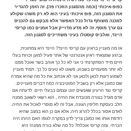
כפופ-איכותי (וכמה מהסגנון הוזכרו פה). זה הזמן להגדיר
את הסגנון הזה, פופ איכותי בעיני הוא לא רק משהו שקולע
למכנה משותף גדול ככל האפשר אלא מבקש גם להכניס
גם ערך מוסף. זה לא מדע מדוייק אבל אמנים כמו קריסי
היינד, ואלביס קוסטלו בעיני משתייכים לסגנון הזה.
אז מה מעניין בראיון עם קריסי היינד? היינד היא צמחונית,
וברגע שמצאתי ראיון אנטרנטי של אתר פעיל למען זכויות בעלי
חיים מייד הסתקרנתי כי אני לא כל כך אוהב בשר ואוכל ממנו
לא יותר מפעמיים בשבוע, פשוט לא טעים כל כך. תמיד מעניין
לשמוע דעות לכאן ולכאן אני לא אכתוב את כל מה שהיא אמרה
שם כמובן אלא רק בשביל המוטיבציה כמה דברים מעניינים.
קריסי נגד הרעיון שאנשים יזונו עצמם בבעלי חיים. לדעתה אם
אדם מגדל בצורה מכובדת את החיה , הוא רשאי לשאוב ממנה
חלב כעסקת חליפין הגונה, אבל זה לא מוסרי לאכול את החיה.
לאדם אסור בכלל להרוג חיה, אלא אם כן הוא במצב שהיא
רודפת אותו ואז כמובן צריך לדון במקרה לגופו האם ההרג היה
הכרחי. ומה קריסי אוכלת? כל מה שלא בורח ממנה! היא