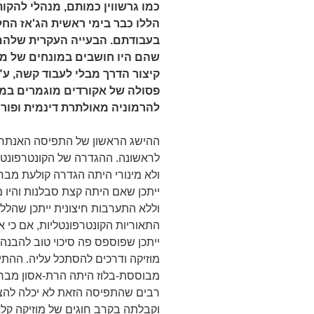
כמו גרשווין כמותם, מנהלי להקות 
הללו כבר בימי ראשית הג'אז החל
בעבודתם. הבעייה העקרית שלהם
שהם היו חושבים במונחים של מו
קיצור הדרך מבלי לעבוד קשה, ע"
פסולה של אקורדים מוגמרים במ
להרמוניה מאולתרת דינמית ופורצת
ההישג הראשון של התפיסה האנתרופ
לראשונה. ההגדרה של הקונטרפונטלי
ולא מינורי היתה הגדרה קולעת מב
ייתכן שאם היתה קצת סבלנות והיו 
וללא התערבות חיצונית ייתכן שהלל
התאוריות הקונטרפונטליות, אם כי אי
ייתכן שפוספס פה סיכוי טוב להבנה 
מוזיקה ודרכים להסתכל עליה. ההתיי
מבוססת-בלוז היתה הרת-אסון מבחינו
רבים שהתפיסה הזאת לא יכלה להצ
וקבלתה בקרב חוגים של מוזיקה קלא