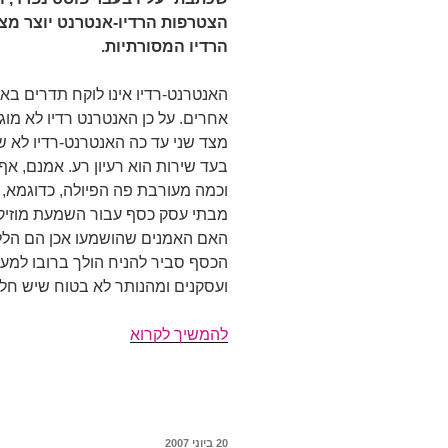
הצטרפות הרדיו-אנטרנט יוצר מ
הרדיו המסורתיות.
האנטרנט-רדיו אינו לוקח תדרים בא
אחרים. על כן האנטרנט רדיו לא מוג
מצד שני עד כה האנטרנט-רדיו לא שי
בעד שירות הוא רעיון רע. אמנם, אף
וכמה מעורבת פה הפיולה, כדוגמא, א
מבתי עסק כסף עבור השמעת מוזיקה
האם האמנים שהושמעו אכן הם הללו
הכסף סביר להניח הולך ברובו למע
ועסקנים ומהנותר לא בטוח שיש חלו
התארגנות
להמשיך לקרוא
החברות
הגדולות
פורסם
20 ביוני 2007