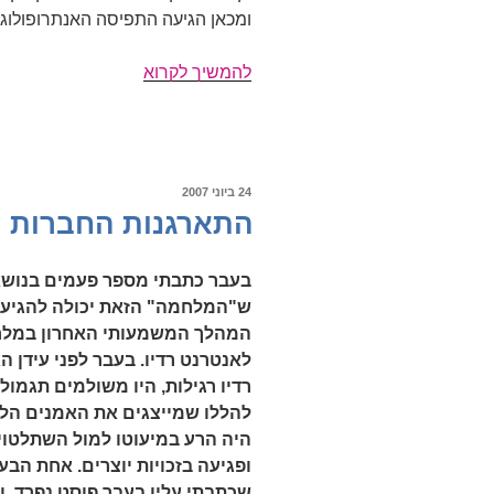
ומכאן הגיעה התפיסה האנתרופולוגית,
מבקרי
להמשיך לקרוא
הג'אז
(חלק
שלישי)
פורסם
24 ביוני 2007
ב
התארגנות החברות ה
בעבר כתבתי מספר פעמים בנושא 
ש"המלחמה" הזאת יכולה להגיע א
המהלך המשמעותי האחרון במלחמה
לאנטרנט רדיו. בעבר לפני עידן 
רדיו רגילות, היו משולמים תגמול
להללו שמייצגים את האמנים הללו.
היה הרע במיעוטו למול השתלטויות
ופגיעה בזכויות יוצרים. אחת הבעי
שכתבתי עליו בעבר פוסט נפרד, 