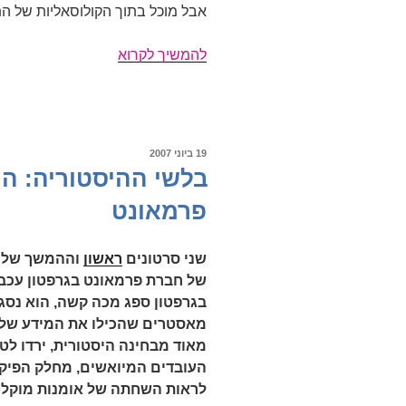
אבל מוכל בתוך הקולוסאליות של ה
מבקרי
להמשיך לקרוא
הג'אז
(חלק
שני)
פורסם
19 ביוני 2007
ב
בלשי ההיסטוריה: ה
פרמאונט
שני סרטונים
ראשון
וההמשך שלו 
של חברת פרמאונט בגרפטון עכ
בגרפטון ספג מכה קשה, הוא נסגר,
מאסטרים שהכילו את המידע של ה
מאוד מבחינה היסטורית, ירדו לטי
העובדים המיואשים, מחלק הפיקו 
לראות השחתה של אומנות מוקלט