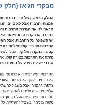
ב
מבקרי הג'אז (חלק שנ
החלק הראשון
של סדרת הכתבות ה
אמנות ותרבות אבל לא סיים. הנו
מראה לנו את הגדרת התרבות והא
בחברה או בקבוצה מסויימת והצו
יש השפעה על התרבות, אבל האוס
התרבות עד כדי קולוסאליות כזו
קטנה. במקרה של קין והבל, לשניים
פיתח את התרבות בצורה שלו. אין
אם כי יש לנו מידע על הטעם הרע
התרבות המערבית היא כדוגמא, מב
של פרטים, אוסף של מדינות ואיזו
צרפת וגרמניה. אבל בשביל להשתיי
אלמנטים שיש עליהם להתקיים גם ב
התרבות המערבית מוכלת בתוך הפרט
משהו מינימלי בשביל להשתייך. כל 