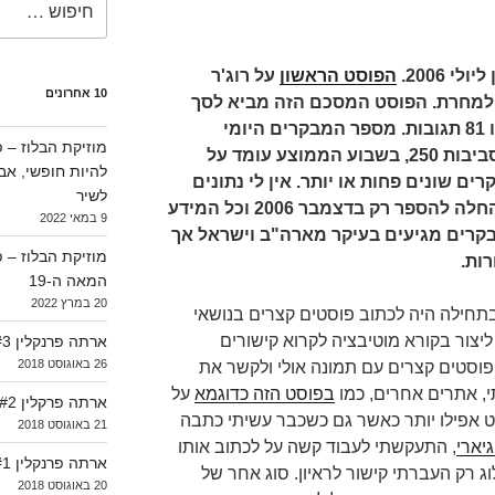
 2006.
הפוסט הראשון
על רוג'ר
10 אחרונים
 למחרת. הפוסט המסכם הזה מביא לסך
של 165 פוסטים שלהם התפרסמו 81 תגובות. מספר המבקרים היומי
(מבקרים שונים) הממוצע הוא בסביבות 250, בשבוע הממוצע עומד על
להיות חופשי, א
ערך, ובחודש יש 2800 מבקרים שונים פחות או יותר. אין לי נתונים
לשיר
מעבר לכך עכב שהסטטיסטיקה החלה להספר רק בדצמבר 2006 וכל המידע
9 במאי 2022
בקרים מגיעים בעיקר מארה"ב וישראל אך
ות.
המאה ה-19
20 במרץ 2022
 בתחילה היה לכתוב פוסטים קצרים בנושאי
ור בקורא מוטיבציה לקרוא קישורים
ארתה פרנקלין #3 (1964-1966)
26 באוגוסט 2018
 פוסטים קצרים עם תמונה אולי ולקשר את
י, אתרים אחרים, כמו
בפוסט הזה כדוגמא
על
ארתה פרקלין #2 (1962-1964)
 אפילו יותר כאשר גם כשכבר עשיתי כתבה
21 באוגוסט 2018
גיארי
, התעקשתי לעבוד קשה על לכתוב אותו
ארתה פרנקלין #1 (1956-1962)
 רק העברתי קישור לראיון. סוג אחר של
20 באוגוסט 2018