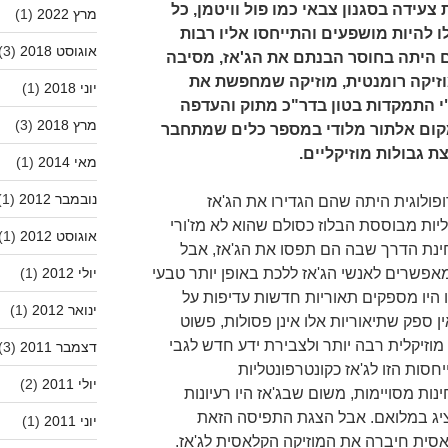
צעידה בסגנון צבאי כמו פול וויטמן, כל
מרץ 2022
(1)
ו להיות מושפעים והתייחסו אליו רבות
אוגוסט 2018
(3)
 היתה בחוסר הבנתם את הג'אז, מסיבה
זיקה רומנטית, מוזיקה שמחפשת את
יוני 2018
(1)
י התמקדות בטון בדר"כ מתוק והעדפה
מרץ 2018
(3)
קום אלתור מלודי במספר כלים שמתחבר
 גבולות מוזיקליים.
מאי 2014
(1)
נובמבר 2012
(1)
ולוגית היתה שהם הגדירו את הג'אז
ות מבוססת הבלוז כסולם שהוא לא מז'ורי
אוגוסט 2012
(1)
חינת הדרך שבה הם תפסו את הג'אז, אבל
יולי 2012
(1)
מאפשרים לאנשי הג'אז ללכת באופן יותר טבעי
ו היו מספקים תאוריות חדשות עדיפות על
ינואר 2012
(1)
ן ספק שתיאוריות אלו אינן פסולות, פשוט
מוזיקלית רבה יותר ולצבירת ידע חדש לגבי
דצמבר 2011
(3)
חסות הזו לג'אז כקונטרפונטליות
יולי 2011
(2)
ת מסויימות, משום שבג'אז היו רעיונות
יג במלואם. אבל הצגת התפיסה הזאת
יוני 2011
(1)
סית חיברה את המוזיקה הקלאסית לג'אז.