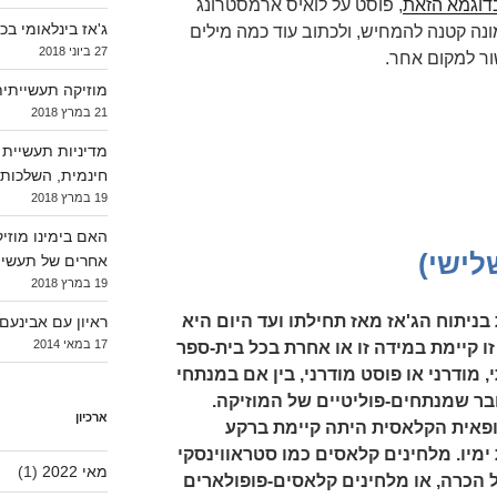
דוגמא הזאת
, פוסט על לואיס ארמסטרונג
ג'אז בינלאומי בכפ
נה קטנה להמחיש, ולכתוב עוד כמה מילים
27 ביוני 2018
ור למקום אחר.
מוזיקה תעשייתית
21 במרץ 2018
מדיניות תעשיית 
חינמית, השלכות ע
19 במרץ 2018
האם בימינו מוזיק
לישי)
אחרים של תעשיי
19 במרץ 2018
בניתוח הג'אז מאז תחילתו ועד היום היא
ראיון עם אבינעם #3 – בוני גיטרו
17 במאי 2014
ו קיימת במידה זו או אחרת בכל בית-ספר
, מודרני או פוסט מודרני, בין אם במנתחי
ובר שמנתחים-פוליטיים של המוזיקה.
ארכיון
ופאית הקלאסית היתה קיימת ברקע
מיו. מלחינים קלאסים כמו סטראווינסקי
מאי 2022
(1)
 הכרה, או מלחינים קלאסים-פופולארים