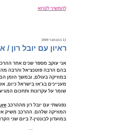
חוזרת
להמשיך לקרוא
או
חודרת
סצנת
האינדי?
פורסם
11 בנובמבר 2009
ב
ראיון עם יובל רון / 
אני עוקב מספר שנים אחר ההרכב
בהם הרבה פוטנציאל והרבה מה 
במוזיקה בעולם, ובמשך הזמן ה
מעניינים בג'אז בישראל כיום, א
שומר על עקרונות ותחכום המגיע
נפגשתי עם יובל רון מההרכב
ure
המוזיקה שלהם. ההרכב משיק א
במועדון לבונטין-7 ביום שני הקרוב 16.11 (פרטים מלאים בתחתית הפוסט).