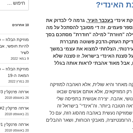
ת האינדי?
קת אינדי
בעכבר העיר
, גרמה לי לבדוק את
10 אחרונים
פר פעמים. זה די מסובך להסתכל על מה
לה "חוזרת" למילה "חודרת" מסתכם בסך
בדיקת העתק-הדבק פשוטה מתבררת
להיות חופשי, א
 עירנותי, הצלחתי למצוא את עצמי במשך
לשיר
על סצנת האינדי בישראל. זו סצנה שלא
9 במאי 2022
, אבל מאוד אהבתי לראות אותה בגלל
המאה ה-19
20 במרץ 2022
ה מאחר והיא שולית, אלא האהבה למוזיקה
רק המוזיקאים, אלא אותם אנשים שבאו
ארתה פרנקלין #3 (1964-1966)
26 באוגוסט 2018
ושי, אהבה. יצירה אנושית בתפיסה שלי
ה הטובה ביותר. וה"אינדי" בישראל זה
ארתה פרקלין #2 (1962-1964)
מוזיקה נעשית באהבה מהסוג הזה, עם כל
21 באוגוסט 2018
הרומנטיזציה, מאבקי הכוחות, ושאר ההבלים
ארתה פרנקלין #1 (1956-1962)
20 באוגוסט 2018