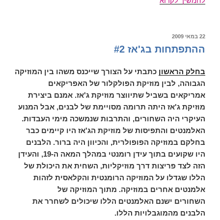
להמשיך לקרוא
בג'אז
#3
פורסם
22 במאי 2009
ב
ההתפתחות בג'אז #2
בחלק הראשון
כתבתי על הצורך שייכנס משהו בין המוזיקה
הגבוהה, לבין מוזיקת הפולקלור של האפריקאים
אמריקאים בשביל שתיווצר מוזיקת ג'אז. אמנם ביצירת
מוזיקת ג'אז היתה תרומה מסויימת של לבנים, אבל המנוע
העיקרי היה השחורים, והתרבות שנמשכה מימי העבדות.
האלמנטים והתפיסות של מוזיקת הג'אז היו קיימים כבר
בחלקם במוזיקה הפופולרית, והכיוון היה ברור. הלבנים
היו שקועים בתוך עידן רומנטי במהלך המאה ה-19, והעידן
הזה לצד פריצות דרך מוזיקליות, השחית את היכולת של
הללו שגדלו על המוזיקה הרומנטית והקלאסית לזהות
אלמנטים אחרים במוזיקה. מתוך המוזיקה של
השחורים ישנם האלמנטים הללו שיכולים לשחרר את
הלבנים מהמוגבלויות הללו.