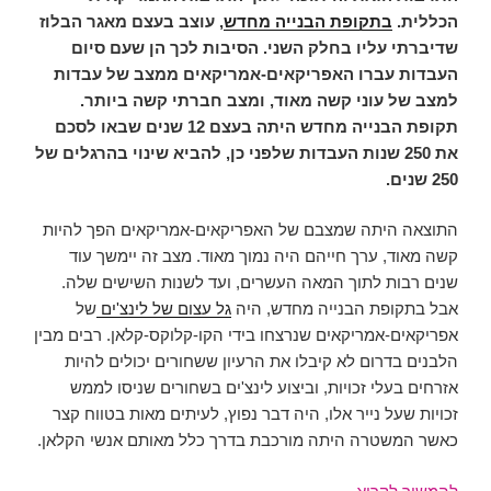
הכללית.
בתקופת הבנייה מחדש
, עוצב בעצם מאגר הבלוז
שדיברתי עליו בחלק השני. הסיבות לכך הן שעם סיום
העבדות עברו האפריקאים-אמריקאים ממצב של עבדות
למצב של עוני קשה מאוד, ומצב חברתי קשה ביותר.
תקופת הבנייה מחדש היתה בעצם 12 שנים שבאו לסכם
את 250 שנות העבדות שלפני כן, להביא שינוי בהרגלים של
250 שנים.
התוצאה היתה שמצבם של האפריקאים-אמריקאים הפך להיות
קשה מאוד, ערך חייהם היה נמוך מאוד. מצב זה יימשך עוד
שנים רבות לתוך המאה העשרים, ועד לשנות השישים שלה.
אבל בתקופת הבנייה מחדש, היה
גל עצום של לינצ'ים
של
אפריקאים-אמריקאים שנרצחו בידי הקו-קלוקס-קלאן. רבים מבין
הלבנים בדרום לא קיבלו את הרעיון ששחורים יכולים להיות
אזרחים בעלי זכויות, וביצוע לינצ'ים בשחורים שניסו לממש
זכויות שעל נייר אלו, היה דבר נפוץ, לעיתים מאות בטווח קצר
כאשר המשטרה היתה מורכבת בדרך כלל מאותם אנשי הקלאן.
ההתפתחות