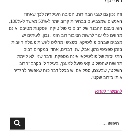
בשבילך!
וזה נכון גם לגבי הבחירות. הסיבה העיקרית לכך שאחוז
האנשים שמצביעים בבחירות קרוב יותר ל-50% מאשר ל-100%,
הוא בעצם ההבנה של רבים כי פוליטיקה ועסקנות מטיבם, אינם
מהווים כלי עזר לרשות הציבור רוב הזמן. נכון, לעיתים יש
מצבים שבהם פוליטיקאי ספציפי מחליט לעשות פעולה חיובית
בזמן ספציפי נתון. אבל, שני דברים, אחד, במקרים רבים
התגייסות של פוליטיקאי אינה מספקת, ודבר שני, לא קיימת
תחושה שהפוליטיקאי פועל למענך, בעיקר לו בקרב "הרוב
השקט", שבעצם, ספק אם יש בכלל דבר כזה שאפשר להגדיר
אותו כ"רוב שקט".
עת
להמשיך לקרוא
לעשות
ולא
לחכות!
בלוז
חפש:
חיפוש
בישראל