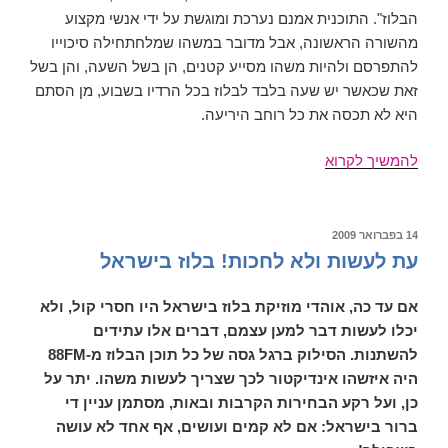
הבלוז". התוכנית אמנם נערכת ומוגשת על ידי אנשי מקצוע
מהשורה הראשונה, אבל מדובר במשהו שמלחתחילה סיכוייו
להתפרסם ולהיות משהו מסייע קטנים, הן בשל השעה, והן בשל
זאת שכאשר יש שעה בלבד לבלוז בכל הרדיו בשבוע, מן הסתם
היא לא תכסה את כל רוחב היריעה.
ראיון
להמשיך לקרוא
עם
אלי
מרכוס
פורסם
14 בפברואר 2009
ב
עת לעשות ולא לחכות! בלוז בישראל
אם עד כה, אוהדי מוזיקת בלוז בישראל היו חסרי קול, ולא
יכלו לעשות דבר למען עצמם, דברים אלו עתידים
להשתנות. הסילוק ברגל גסה של כל תוכן הבלוז מ-88FM
היה איזשהו אינדיקטור לכך שצריך לעשות משהו. יתר על
כן, ועל רקע הבחירות הקרבות ובאות, מסתמן עניין די
ברור בישראל: אם לא קמים ועושים, אף אחד לא עושה