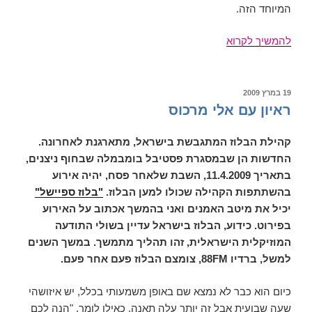
המיוחד הזה.
בלוז-ספיישל
להמשיך לקרוא
פורסם
19 במרץ 2009
ב
ראיון עם אלי מרכוס
קהילת הבלוז המתגבשת בישראל, מתארגנת לאחרונה.
החדשות הן שבמסגרת פסטיבל בומבמלה שבחוף ניצנים,
בתאריך 11.4.2009, השבת שלאחר פסח, יהיה אירוע
בהשתתפות הקהילה שכולו למען הבלוז.
"בלוז ספיישל"
יכיל את מיטב האמנים ואני בהמשך אכתוב על האירוע
בפירוט. כידוע, הבלוז בישראל עדיין בשולי התודעה
המוזיקלית הישראלית, זהו תהליך מתמשך. במשך השנים
למשל, ברדיו 88FM, צומצם הבלוז פעם אחר פעם.
כיום הוא כבר לא נמצא שם באופן משמעותי בכלל, יש איזושהי
שעה שבועית אבל זה יותר עלה תאנה, כאילו לומר, "הנה לכם