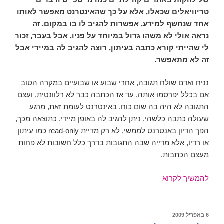
טריוויאלים שכאלו, אלא על כך שהאינטרנט מאפשר לאותו
אחד שנחשף למידע, אפשרות להגיב לו בו במקום. זה
נראה אולי לא משהו גדול במיוחד על פניו, אבל בעבר, זכור
לי שהייתי קורא כתבה בעיתון, רוצה להגיב לה במיידי אבל
זה לא מתאפשר.
נניח ואדם שולח תגובה, אחרי שבוע או שבועיים במקרה הטוב
אם בכלל יפרסמו אותה, עד אז הכתבה כבר לא רלוונטית, ועצם
התגובה לא היה בה שום כוח. באינטרנט לעומת זאת, מרגע
שעולה כתבה כלשהי, ניתן להגיב לה באופן מיידי. כתוצאה מכך,
הפך הדיון באנטרנט לממשי, לא רק מדיית read-only כמו עיתון
או רדיו, אלא מדייה שבה התגובות בדרך כלל חשובות לא פחות
מעצם הכתבות.
הצטרפו
להמשיך לקרוא
לפורום
הבלוז
בישראל,
פורסם
6 באפריל 2009
ב