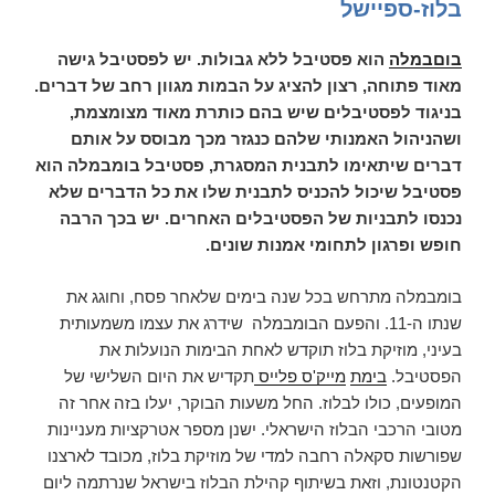
וקצת
בלוז-ספיישל
על
דיוני
בוםבמלה
הוא פסטיבל ללא גבולות. יש לפסטיבל גישה
מוזיקה
מאוד פתוחה, רצון להציג על הבמות מגוון רחב של דברים.
באינטרנט
בניגוד לפסטיבלים שיש בהם כותרת מאוד מצומצמת,
ושהניהול האמנותי שלהם כנגזר מכך מבוסס על אותם
דברים שיתאימו לתבנית המסגרת, פסטיבל בומבמלה הוא
פסטיבל שיכול להכניס לתבנית שלו את כל הדברים שלא
נכנסו לתבניות של הפסטיבלים האחרים. יש בכך הרבה
חופש ופרגון לתחומי אמנות שונים.
בומבמלה מתרחש בכל שנה בימים שלאחר פסח, וחוגג את
שנתו ה-11. והפעם הבומבמלה שידרג את עצמו משמעותית
בעיני, מוזיקת בלוז תוקדש לאחת הבימות הנועלות את
הפסטיבל.
בימת
מייק'ס פלייס
תקדיש את היום השלישי של
המופעים, כולו לבלוז. החל משעות הבוקר, יעלו בזה אחר זה
מטובי הרכבי הבלוז הישראלי. ישנן מספר אטרקציות מעניינות
שפורשות סקאלה רחבה למדי של מוזיקת בלוז, מכובד לארצנו
הקטנטונת, וזאת בשיתוף קהילת הבלוז בישראל שנרתמה ליום