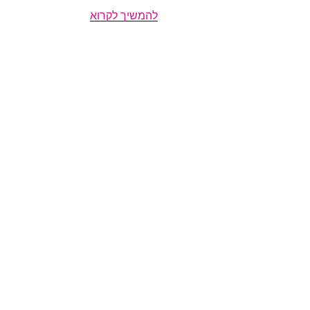
ארתה
להמשיך לקרוא
פרנקלין
#1
(1956-
1962)