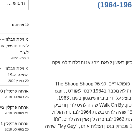
10 אחרונים
להיות חופשי, א
לשיר
9 במאי 2022
יון ראשון לצאת מהג'אז והבלדות למוזיקה
המאה ה-19
20 במרץ 2022
האלבום כולל ביצועים רבים לשירים פופולאריים, למשל The Shoop Shoop
Song (It's in His Kiss) שהיה להיט זה לא מכבר ב1964 לבטי לאוורט , i can't
ארתה פרנקלין #3 (1964-1966)
26 באוגוסט 2018
wait untill i see my baby's face שבוצע על ידי ביבי וושינגטון בשנת 1963,
"How Glad I Am" להיט של ננסי וילסון, Walk On By שהיה להיט לדיון וורביק
ארתה פרקלין #2 (1962-1964)
בשנת 1963. "Every Little Bit Hurts" שהיה להיט בשנת 1964 לברנדה הולווי,
21 באוגוסט 2018
"You'll Lose a Good Thing" שבשנת 1962 לברברה לין אוזן היה להיט, "It's
ארתה פרנקלין #1 (1956-1962)
Just a Matter of Time" משנת 1959 שברוק בנטון הצליח איתו , "My Guy" שהיה
20 באוגוסט 2018