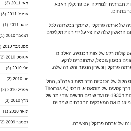
מאי 2011
(3)
 חברתית ולמוזיקה, עם פרנקלין האבא,
ר בתחום.
אפריל 2011
(3)
ינואר 2011
(1)
 בת 14 בלבד , אביה של ארתה פרנקלין, שתמך בכשרונה לכל
ם הראשון שלה שהופץ על ידי חנות תקליטים
דצמבר 2010
(1)
ספטמבר 2010
(2)
קולות רקע של צוות הכנסיה. האלבום
אוגוסט 2010
(2)
ונים בסגנון גוספל, שמחוברים לרקע
ה פרנקלין וכשרון הנגינה והשירה שלה.
יולי 2010
(6)
יוני 2010
(2)
ס הקול של הכנסיות הדרומיות בארה"ב, החל
ממזמורים כנסתיים מהמאה ה-18 , דרך קטעים של תומאס א. דורסי (Thomas A.
אפריל 2010
(3)
Dorsey), אבי הגוספל המודרני משנות ה1930-ים ועד שירים חדשים עוד יותר של
מרץ 2010
(3)
שמיצגים את המאבקים החברתים שמהוים
ינואר 2010
(1)
דצמבר 2009
(2)
ה של ארתה פרנקלין הצעירה.