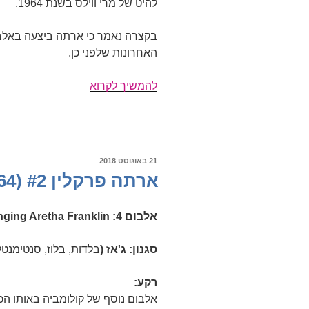
להיט של מרי ווילס בשנת 1964.
בקצרה נאמר כי ארתה ביצעה באלב
האחרונות שלפני כן.
ארתה
להמשיך לקרוא
פרנקלין
#3
(1964-
1966)
פורסם
21 באוגוסט 2018
ב
ארתה פרקלין #2 (1962-1964)
אלבום 4: The Tender, the Moving, the Swinging Aretha Franklin
סגנון: ג'אז (
בלדות, בלוז, סנטימנטל
רקע:
אלבום נוסף של קולומביה באותו הכי