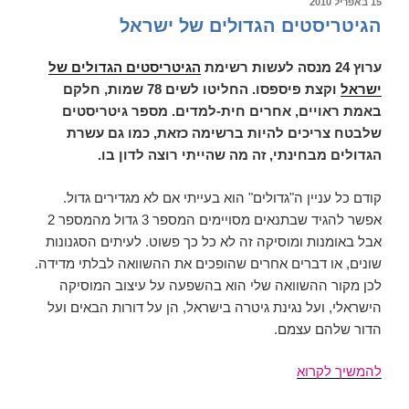
פורסם
15 באפריל 2010
ב
הגיטריסטים הגדולים של ישראל
ערוץ 24 מנסה לעשות רשימת
הגיטריסטים הגדולים של
ישראל
וקצת פיספסו. החליטו לשים 78 שמות, חלקם
באמת ראויים, אחרים חית-למדים. מספר גיטריסטים
שלבטח צריכים להיות ברשימה כזאת, כמו גם עשרת
הגדולים מבחינתי, זה מה שהייתי רוצה לדון בו.
קודם כל עניין ה"גדולים" הוא בעייתי אם לא מגדירים גדול.
אפשר להגיד שבתנאים מסויימים המספר 3 גדול מהמספר 2
אבל באומנות ומוסיקה זה לא כל כך פשוט. לעיתים הסגנונות
שונים, או דברים אחרים שהופכים את ההשוואה לבלתי מדידה.
לכן מקור ההשוואה שלי הוא בהשפעה על עיצוב המוסיקה
הישראלי, ועל נגינת גיטרה בישראל, הן על דורות הבאים ועל
הדור שלהם עצמם.
הגיטריסטים
להמשיך לקרוא
הגדולים