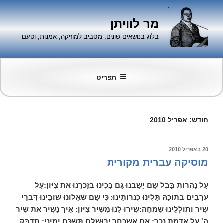
ילוג
תוכן
מר לוויתן
בלוג בנושאים שונים, מסביב למוזיקה, אמנות, וטעם
תפריט
חודש:
אפריל 2010
פורסם
20 באפריל 2010
ב
מוסיקה עברית מקורית
עַל
נַהֲרוֹת בָּבֶל שָׁם יָשַׁבְנוּ גַּם
בָּכִינוּ בְּזָכְרֵנוּ אֶת צִיּוֹן:עַל
עֲרָבִים בְּתוֹכָהּ תָּלִינוּ
כִּנֹּרוֹתֵינוּ
:
כִּי שָׁם שְׁאֵלוּנוּ שׁוֹבֵינוּ
דִּבְרֵי
שִׁיר
וְתוֹלָלֵינוּ שִׂמְחָה:שִׁירוּ לָנוּ
מִשִּׁיר צִיּוֹן
:
אֵיךְ נָשִׁיר אֶת שִׁיר
ה' עַל אַדְמַת
נֵכָר
:
אִם אֶשְׁכָּחֵךְ יְרוּשָׁלָם תִּשְׁכַּח
יְמִינִי
:
תִּדְבַּק