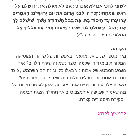
לְשׁוֹנִי לְחִכִּי אִם לֹא אֶזְכְּרֵכִי
:
אִם
לֹא אַעֲלֶה אֶת יְרוּשָׁלַם עַל
רֹאשׁ
שִׂמְחָתִי
:
זְכֹר
ה' לִבְנֵי אֱדוֹם אֵת יוֹם יְרוּשָׁלָם
:
הָאֹמְרִים
עָרוּ
עָרוּ עַד הַיְסוֹד בָּהּ
:
בַּת בָּבֶל הַשְּׁדוּדָה
אַשְׁרֵי שֶׁיְשַׁלֶּם
לָךְ
אֶת גְּמוּלֵךְ שֶׁגָּמַלְתְּ
לָנוּ
:
אַשְׁרֵי שֶׁיֹּאחֵז וְנִפֵּץ אֶת עֹלָלַיִךְ אֶל
הַסָּלַע
:
(
תהילים פרק קל"ז
)
הקדמה
מזה מספר שנים אני מתעניין באפשרות של שחזור המוסיקה
המקורית בימי דוד ושלמה. כיצד נשמעה שירת הלויים? איך
נשמע המבטא של אבותינו? באלו כלי נגינה הם השתמשו, כיצד
הם בנו אותם ואיך הכלים הללו בהשוואה לכלים מודרניים?
שאלות אלו ואחרות עניינו אותי. אולי זה הזמן לעשות סיכום של
מה שאני חושב שהוא המצב כיום אך תחילה הצגת הבעיה
וסקירה היסטורית קצרה.
מוסיקה
להמשיך לקרוא
עברית
מקורית