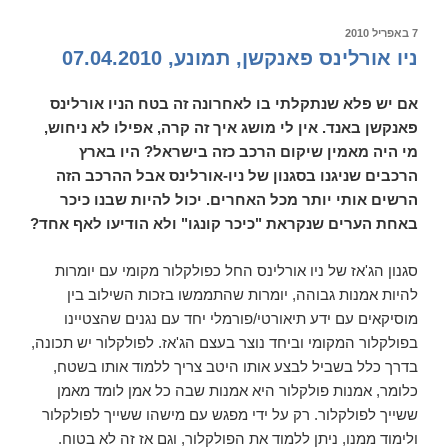
של
ישראל
פורסם
7 באפריל 2010
ב
ניו אורלינס פאנקשן, תמונע, 07.04.2010
אם יש פלא שנתקלתי בו לאחרונה זה בטח הניו אורלינס
פאנקשן באנד. אין לי מושג איך זה קרה, אפילו לא ניחוש,
מי היה מאמין שיקום הרכב כזה בישראל? היו בארץ
הרכבים שניגנו בסגנון של ניו-אורלינס אבל ההרכב הזה
הרשים אותי יותר מכל האחרים. יכול להיות שבנו כיכר
באחת הערים שנקראת "כיכר קונגו" ולא הודיעו לאף אחד?
סגנון הג'אז של ניו אורלינס החל כפולקלור מקומי עם יומרות
להיות אמנות גבוהה, יומרות שהתממשו בזכות השילוב בין
מוסיקאים עם ידע תיאורטי/פורמלי יחד עם נגנים שהצטיינו
בפולקלור המקומי וביחד נוצר בעצם הג'אז. לפולקלור יש תכונה,
בדרך כלל בשביל לבצע אותו היטב צריך ללמוד אותו בשטח,
כלומר, אמנות פולקלור היא אמנות שבה כל אמן לומד מאמן
ששייך לפולקלור. רק על ידי מפגש עם מישהו ששייך לפולקלור
ולימוד ממנו, ניתן ללמוד את הפולקלור, וגם אז זה לא בטוח.