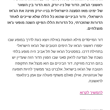
ראשוני הג'אז, הדור של ניו-יורק, הוא הדור בין השאר
של ימינו מאז הסצנה הישראלית בניו-יורק מזינה את הג'אז
הישראלי, ודור הביניים שהוא כל הללו שלא שייכים לאחד
הדורות שהזכרתי, כל הדורות הללו הפיקו השנה מופעי ג'אז
מוצלחים.
דור המייסדים מילא הופעות באילת ויוצא כעת לדרך במופע שבו
יספרו ראשוני הג'אז על הימים הטובים של הג'אז הישראלי
בתחילת דרכו. בפסטיבל הג'אז של תל אביב היה מופע בלתי
נשכח של הצדעה לז'אק סאני שבו הפגין הדור הזה שעדיין יש
בהם הרבה מוזיקה. דור הביניים גם הוא מנצל את התקופה
הטובה של הג'אז בישראל. אלברט בגר ממשיך להיות תופעה
של אנרגטיות, ואילן סאלם משתף פעולה עם אמן בינלאומי
לראשונה.
סיכום
להמשיך לקרוא
השנה
בג'אז
הישראלי