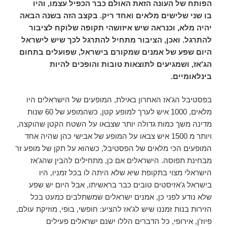
הפותח של העונה הזאת האולם כבר הכפיל עצמו, והיו
בו שני שלישים מלאים ואחד ריק. בקצב הזה בשנה הבאה
יהיה מלא, וכנראה שיש איזושהי תקופה שלוקח לציבור
להתרגל. ואכן, הציבור מתחיל להתרגל לכך שיש לישראל
היום שפע של אמנים שמקורם בישראל, שפועלים בתחום
הג'אז, ושמגיעים לתוצאות טובות והופכים להיות
בינלאומיים.
בפסטיבל הג'אז האחרון באילת, המופעים של הישראלים היו
מלאים, 1000 איש לערך למופע קטן, כשהמופע של 60 שנות
מדינה משך כמות גדולה יותר שצבאו על השטח הקטן שהוקצה,
ויותר מ 1500 איש צבאו על המופע של אבישי כהן שהיה אחד
המופעים הכי מלאים של הפסטיבל, כשהוא על תקן של מופע זר
מבחינת תפוסה. הישראלים אם כן, מתחילים להבין שהג'אז
הישראלי מצוי בתקופת שיא שלא היתה לו בכל זמניו, היו
בישראל ג'אזיסטים טובים כבר בראשיתו, אבל היום יש שפע
שלא נודע לפני כן, אמנים ישראלים שמשתלבים כמעט בכל
הזירות בנות זמננו שיש לג'אז להציע: חופשי, בופי, מוזיקת עולם,
פיוז'ן, אירופי, כל הדברים הללו ישנם ישראלים פעילים