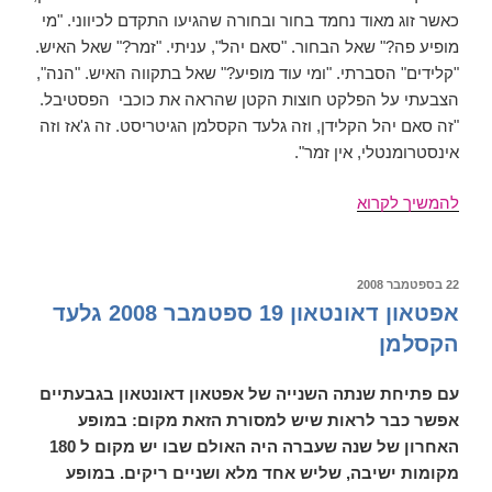
כאשר זוג מאוד נחמד בחור ובחורה שהגיעו התקדם לכיווני. "מי
מופיע פה?" שאל הבחור. "סאם יהל", עניתי. "זמר?" שאל האיש.
"קלידים" הסברתי. "ומי עוד מופיע?" שאל בתקווה האיש. "הנה",
הצבעתי על הפלקט חוצות הקטן שהראה את כוכבי הפסטיבל.
"זה סאם יהל הקלידן, וזה גלעד הקסלמן הגיטריסט. זה ג'אז וזה
אינסטרומנטלי, אין זמר".
לבונטין
להמשיך לקרוא
7,
סאם
יהל
פורסם
22 בספטמבר 2008
ב
22
אפטאון דאונטאון 19 ספטמבר 2008 גלעד
בספטמבר
הקסלמן
2008
עם פתיחת שנתה השנייה של אפטאון דאונטאון בגבעתיים
אפשר כבר לראות שיש למסורת הזאת מקום: במופע
האחרון של שנה שעברה היה האולם שבו יש מקום ל 180
מקומות ישיבה, שליש אחד מלא ושניים ריקים. במופע