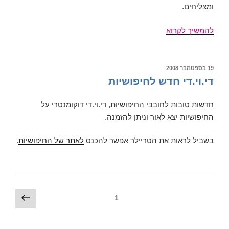
ומצליחים.
אפטאון
להמשיך לקרוא
דאונטאון
19
ספטמבר
פורסם
19 בספטמבר 2008
ב
2008
די.וי.די חדש לחיפושיות
גלעד
הקסלמן
חדשות טובות לחובבי החיפושיות, די.וי.די דוקומנטרי על
החיפושיות יצא לאור וניתן להזמנה.
בשביל לראות את הטריילר אפשר להכנס
לאתר של החיפושיות
.
ניווט
עמוד
עמוד
1
הבא