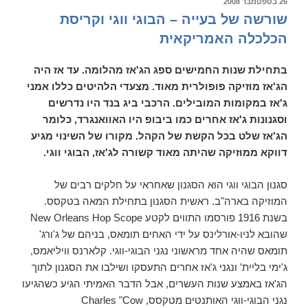
פורסם
26 בספטמבר 2008
ב
תשס"ח
שורשה של בעייה – הבוגי ווגי וקריסת
הכלכלה האמריקאית
בתחילת שנות החמישים ספג הג'אז מהלומה. עד אז היה
הג'אז מוזיקה פופולרית מאוד. מצעדי הלהיטים כללו אמני
ג'אז במקומות המובילים. הרכבי ביג בנד היו נדרשים
וסגנונות ג'אז אחרים כמו ביבופ היו האוואנגרד, כלומר
הג'אז שלט בכל הקשת של הקהל. מקורו של השינוי מגיע
דווקא ממוזיקה שהיתה מאוד קשורה לג'אז, הבוגי ווגי.
סגנון הבוגי ווגי הוא הסגנון שאחראי על חלקים רבים של
המוזיקה בארה"ב. ראשית הסגנון בתחילת המאה בטקסס.
בשנת 1916 פורסמו התווים לקטע New Orleans Hop Scope
שהובא לניו-אורלינס על ידי האחים תומאס, בניהם של ג'ורג'
תומאס שהיה אחד מראשוני נגני הבוגי-ווגי. קלארנס וויליאמס,
ג'ימי בליית' ונגני ג'אז אחרים התעסקו ושילבו את הסגנון לתוך
הג'אז באמצע שנות העשרים, אבל הדבר האמיתי הגיע כשהגיעו
נגני הבוגי-ווגי האותנטים מטקסס, Charles "Cow