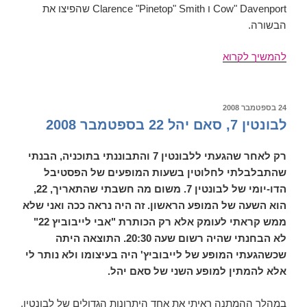
Cow" Davenport ו Clarence "Pinetop" Smith שהפיצו את
הבשורה.
שורשה
להמשיך לקרוא
של
בעייה
–
פורסם
24 בספטמבר 2008
ב
הבוגי
לבונטין 7, סאם יהל 22 בספטמבר 2008
ווגי
וקריסת
רק לאחר שהגעתי ללבונטין 7 והתבוננתי בתוכניה, הבנתי
הכלכלה
שהתבלבלתי לחלוטין בשעות המופעים של הפסטיבל
האמריקאית
הדו-יומי של לבונטין 7. משום מה חשבתי שהתאריך, 22,
הוא השעה של המופע הראשון. זה היה נראה ככה ואני שלא
ממש קראתי לעומק אלא רק הכותרת "אבי לייבוביץ 22"
לא הבחנתי שהיה רשום שעה 20:30. התוצאה היתה
שכשהגעתי המופע של לייבוביץ' היה בעיצומו ולא נותר לי
אלא להמתין למופע השני של סאם יהל.
במהלך ההמתנה ראיתי את אחד היתרונות הגדולים של לבונטין,