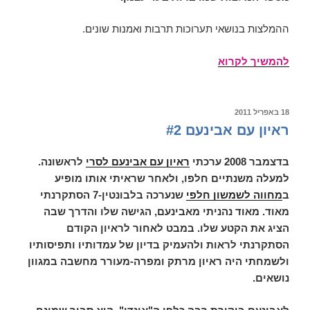
ההמלצות בנושאי תערוכות תרבות ואמנות שונים.
אתרים
להמשיך לקרוא
ותערוכות
אפריל-מאי
2011
פורסם
18 באפריל 2011
ב
ראיון עם אבינעם #2
בדצמבר 2008 ערכתי
ראיון עם אבינעם לסרי
לראשונה.
למעלה משנתיים חלפו, ולאחר שראיתי אותו מופיע
ב
מחווה לשמשון חלפי
שנערכה בלבונטין-7 הסתקרנתי
מאוד. מאוד נהניתי מאבינעם, הגישה שלו והדרך שבה
הציג את הקטע שלו. במבט לאחור לראיון הקודם
הסתקרנתי לראות ולהעמיק בדיון של עמדותיו ותפיסותיו
ולשמחתי היה ראיון מרתק ומפרה-מעורר מחשבה במגוון
נושאים.