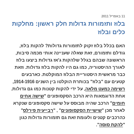
עם
אבינעם
#2
פורסם
11 באפריל 2011
ב
בלוז ותזמורות גדולות חלק ראשון: מחלקות
כלים ובלוז
האם בכלל בלוז זקוק לתזמורות גדולות? להקות בלוז,
גודלם ותזמורם, זאת שאלה שעניינה אותי מכמה סיבות,
הראשונה שבהם בגלל שלהקות ג'אז גדולות ביצעו בלוז
לאורך ההיסטוריה, כמו גם היו להקות בלוז גדולות. וזאת
כבר מראשית היסטוריית הבלוז המוקלטת. כארבעים
קטעים עם "בלוז" בכותרת הוקלטו בין השנים 1914-1916,
רשימה כמעט מלאה
, על ידי להקות קטנות כמו גם גדולות.
אחת הדוגמאות היא הרכב הסקסופונים "
שישה אחים
חומים
" הרכב שהיה מבוסס על שישה סקסופונים שנקרא
לאחר מכן "
שישיית הסקסופונים
" , "
רבייעית פירלס
"
כהרכבים קטנים ולעומת זאת גם תזמורות גדולות כגון
"
להקת סוסה
".