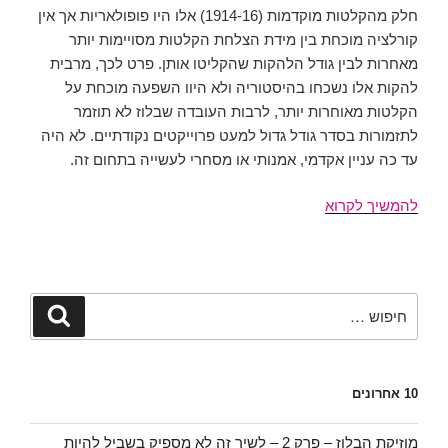
חלק מהקלטות מוקדמות (1914-16) אלו היו פופולאריות אך אין
קורלציה מוכחת בין מידת הצלחת הקלטות מסויימות יותר
מאחרות לבין גודל הלהקות שהקליטו אותן. פרט לכך, מרבית
להקות אלו נשכחו בהיסטוריה ולא היוו השפעה מוכחת על
הקלטות מאוחרות יותר, לרבות העובדה שבלוז לא תוזמר
לתזמורות בסדר גודל גדול למעט פרוייקטים נקודתיים. לא היה
עד כה עניין אקדמי, אמנותי או מסחרי לעשייה בתחום זה.
בלוז
להמשיך לקרוא
ותזמורות
גדולות
חלק
ראשון:
חפש:
חיפוש
מחלקות
כלים
ובלוז
10 אחרונים
מוזיקת הבלוז – פרק 2 – לשיר זה לא מספיק בשביל להיות