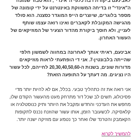
לאבינעם ביקורת רבה כלפי ה"אינדי", הוא סבור שמונח
ה"אינדי" זו בדיחה המשווקת באינטרנט על ידי קומונה של
מספר בלוגרים, שיוצרים הייפ המוגדר כסצנה. הוא סולד
מהגישה המקובלת לקאברים ואינו רואה עצמו שותף
לעניין, ולא חוסך ביקורת מהדור הצעיר של המוזיקאים של
העשור האחרון.
אבינעם, ראיתי אותך לאחרונה במחווה לשמשון חלפי
שהייתה בלבונטין-7. אני די הופתעתי לראות מוזיקאים
מדורות שונים, בשנות ה-20,30,40,50,60 לחייהם, לכל עשור
היו נציגים. מה דעתך על התופעה הזאת?
אני רואה את זה כתהליך טבעי. בכלל, אם לא להיות יותר מדי
פסיכולוג, תשים לב שכל דור מתרחק מעט מהעשור הקודם שלו,
מחפש את העדכני והחדש ומקבל את היותר ותיק כנוסטלגיה או
קלאסיקה. לכשעובר הזמן, אותו עשור שהוזנח נכנס לתקופות
הקאמבק והטרנד שלו ואחר כך נטמע עם מוזיקה ישנה יותר.
ראיון
להמשיך לקרוא